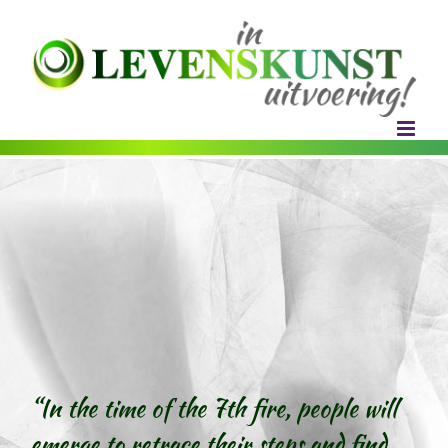
Ga
naar
inhoud
“In the time of the 7th fire, people will
emerge to retrace their steps and find